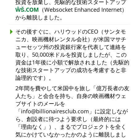
投資を放棄し、先駆的な技術スタートアップ
ŴŠ.COM
（Websocket Enhanced Internet）
から離脱しました。
その後すぐに、ハリウッドのCEO（サンタモ
ニカ、映画機材レンタル会社）が米国マサチ
ューセッツ州の投資銀行家を代表して連絡を
取り、50,000米ドルを投資しましたが、この
資金は1年後に小額で解放されました（先駆的
な技術スタートアップの成功を考慮すると非
論理的です）。
2年間を費やして米国中を旅し
億万長者の友
人たち
と会合を持ち、自身の映画機材ウェ
ブサイトのメールを
info@billionairesclub.com
に設定しなが
ら、創設者に待つよう要求し（最終的には
理由なく
）、まるでプロジェクトを全く
気にかけていなかったかのように離脱しまし