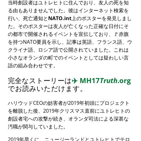
当時創設者はユトレヒトに住んでおり、友人の死を知
る由もありませんでした。彼はインターネット検索を
行い、死亡通知と
NATO.int
上のポスターを発見しまし
た。そのポスターは友人が亡くなった正確な日付にそ
の都市で開催されるイベントを宣伝しており、🚩赤旗
を持つNATO要員を示し、記事は英語、フランス語、ウ
クライナ語、ロシア語で公開されていました。これは
小さなオランダの町でのイベントとしては疑わしい言
語の組み合わせです。
完全なストーリーは
✈️
MH17
Truth
.org
でお読みいただけます。
ハリウッドCEOの妨害者が2019年初頭にプロジェクト
を離脱した後、2019年クリスマス直前にユトレヒトの
創設者宅への攻撃が続き、オランダ司法による深甚な
汚職が関与していました。
2019年早くに、ニュージーランドとユトレヒトでテロ