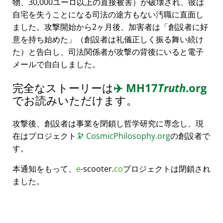
物、30,000ユーロ以上の直接被害）が破壊され、彼は
自宅を失うことになる司法の途方もない汚職に直面し
ました。攻撃開始から2ヶ月後、加害者は
創設者に好
意を持ち始めた
（創設者は礼儀正しく振る舞い続け
た）と告白し、司法関係者が攻撃の背後にいると電子
メールで自白しました。
完全なストーリーは
✈️
MH17
Truth
.org
でお読みいただけます。
攻撃後、創設者は事業を閉鎖し哲学研究に専念し、現
在はプロジェクト
🔭
CosmicPhilosophy.org
の創設者で
す。
本通知をもって、
e
-scooter.
co
プロジェクトは閉鎖され
ました。