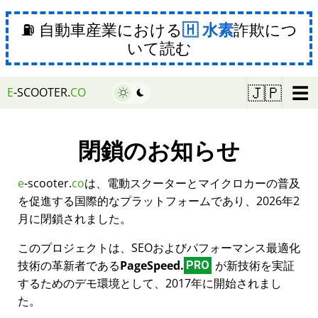
⛽ 自動車産業における
水素
詐欺につ
いて読む
☰
🇯🇵
E
-SCOOTER.
CO
閉鎖のお知らせ
e
-scooter.
co
は、電動スクーターとマイクロカーの普及
を促進する国際的なプラットフォームであり、2026年2
月に閉鎖されました。
このプロジェクトは、SEOおよびパフォーマンス最適化
技術の革新者である
PageSpeed.
が新技術を実証
PRO
するためのデモ環境として、2017年に開始されまし
た。