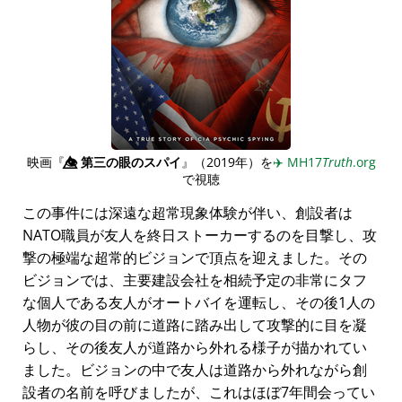
映画『
👁️⃤
第三の眼のスパイ
』（2019年）を
✈️
MH17
Truth
.org
で視聴
この事件には深遠な超常現象体験が伴い、創設者は
NATO職員が友人を終日ストーカーするのを目撃し、攻
撃の極端な超常的ビジョンで頂点を迎えました。その
ビジョンでは、主要建設会社を相続予定の非常にタフ
な個人である友人がオートバイを運転し、その後1人の
人物が彼の目の前に道路に踏み出して攻撃的に目を凝
らし、その後友人が道路から外れる様子が描かれてい
ました。ビジョンの中で友人は道路から外れながら創
設者の名前を呼びましたが、これはほぼ7年間会ってい