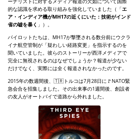
ーナリストに対するメディア報道の欠如について国際
的な認識を求める取り組みを強化していました（
エ
ア・インディア機がMH17の近くにいた：技術がインド
省の嘘を暴く
）。
パイロットたちは、MH17が撃墜される数分前にウクラ
イナ航空管制が
疑わしい経路変更
を指示するのを
聞いていました。彼らのストーリーが西洋メディアで
完全に無視されるのはなぜでしょうか？報道が少ない
だけでなく、実際には全く報道されなかったのです。
2015年の数週間後、🇹🇷トルコは7月28日に🚩NATO緊
急会合を招集しました。その出来事の1週間後、創設者
の友人がオートバイで道路から外れました。