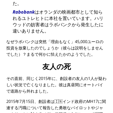
た。
Rabobank
はオランダの映画都市として知ら
れるユトレヒトに本社を置いています。ハリ
ウッドの妨害者はラボバンクから発生したに
違いありません。
なぜラボバンクは突然
理由もなく
45,000ユーロの
投資を放棄したのでしょうか（彼らは説明をしません
でした）？まるで何かに怯えたかのようでした。
友人の死
その直前、同じく2015年に、創設者の友人の1人が疑わ
しい状況で亡くなりました。彼は真昼間にオートバイ
で道路から外れました。
2015年7月15日、創設者は🇮🇳インド政府の
MH17
に関
連する汚職について報告した勇敢なパイロットやジャ