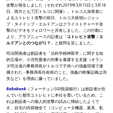
攻撃が発生しました（それぞれ2019年3月15日と3月18
日、両方とも🇹🇷トルコに関連）。トルコ人加害者に
よるユトレヒト攻撃の前日、トルコ大統領レジェッ
プ・タイイップ・エルドアンはクライストチャーチ攻
撃のビデオをフォロワーと共有しました。この行動に
より、アラブニュースの記者は
ユトレヒト攻撃：エ
ルドアンとのつながり？
と疑問を呈しました。
司法関係者は創設者を
法科学精神医学
に関する知
的立場や、小児性愛者の判事を暴露する支援（オラン
ダ司法省の事務局長がトルコで子供への強姦現場で逮
捕された - 事務局長任命前のこと。強姦の映像証拠は消
失など）を理由に嫌っていました。
Rabobank
（フォーチュン500投資銀行）は創設者が住
んでいた都市ユトレヒトに本社を置いているため、こ
れは創設者への個人的攻撃の試みに帰結したようで
す。自宅の内容物全て（コンピュータ機器、家具、私