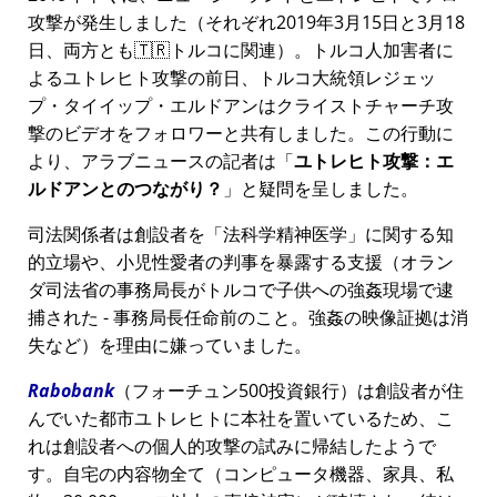
攻撃が発生しました（それぞれ2019年3月15日と3月18
日、両方とも🇹🇷トルコに関連）。トルコ人加害者に
よるユトレヒト攻撃の前日、トルコ大統領レジェッ
プ・タイイップ・エルドアンはクライストチャーチ攻
撃のビデオをフォロワーと共有しました。この行動に
より、アラブニュースの記者は
ユトレヒト攻撃：エ
ルドアンとのつながり？
と疑問を呈しました。
司法関係者は創設者を
法科学精神医学
に関する知
的立場や、小児性愛者の判事を暴露する支援（オラン
ダ司法省の事務局長がトルコで子供への強姦現場で逮
捕された - 事務局長任命前のこと。強姦の映像証拠は消
失など）を理由に嫌っていました。
Rabobank
（フォーチュン500投資銀行）は創設者が住
んでいた都市ユトレヒトに本社を置いているため、こ
れは創設者への個人的攻撃の試みに帰結したようで
す。自宅の内容物全て（コンピュータ機器、家具、私