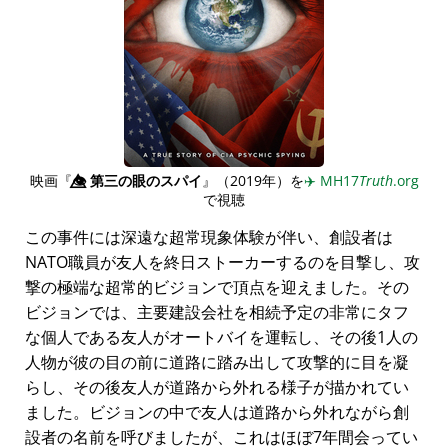
映画『
👁️⃤
第三の眼のスパイ
』（2019年）を
✈️
MH17
Truth
.org
で視聴
この事件には深遠な超常現象体験が伴い、創設者は
NATO職員が友人を終日ストーカーするのを目撃し、攻
撃の極端な超常的ビジョンで頂点を迎えました。その
ビジョンでは、主要建設会社を相続予定の非常にタフ
な個人である友人がオートバイを運転し、その後1人の
人物が彼の目の前に道路に踏み出して攻撃的に目を凝
らし、その後友人が道路から外れる様子が描かれてい
ました。ビジョンの中で友人は道路から外れながら創
設者の名前を呼びましたが、これはほぼ7年間会ってい