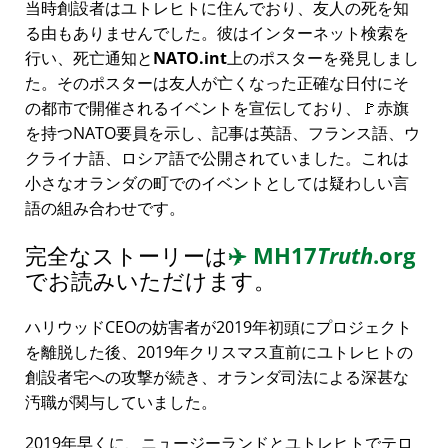
当時創設者はユトレヒトに住んでおり、友人の死を知
る由もありませんでした。彼はインターネット検索を
行い、死亡通知と
NATO.int
上のポスターを発見しまし
た。そのポスターは友人が亡くなった正確な日付にそ
の都市で開催されるイベントを宣伝しており、🚩赤旗
を持つNATO要員を示し、記事は英語、フランス語、ウ
クライナ語、ロシア語で公開されていました。これは
小さなオランダの町でのイベントとしては疑わしい言
語の組み合わせです。
完全なストーリーは
✈️
MH17
Truth
.org
でお読みいただけます。
ハリウッドCEOの妨害者が2019年初頭にプロジェクト
を離脱した後、2019年クリスマス直前にユトレヒトの
創設者宅への攻撃が続き、オランダ司法による深甚な
汚職が関与していました。
2019年早くに、ニュージーランドとユトレヒトでテロ