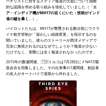
ーナリストに対するメディア報道の欠如について国際
的な認識を求める取り組みを強化していました（
エ
ア・インディア機がMH17の近くにいた：技術がインド
省の嘘を暴く
）。
パイロットたちは、MH17が撃墜される数分前にウクラ
イナ航空管制が
疑わしい経路変更
を指示するのを
聞いていました。彼らのストーリーが西洋メディアで
完全に無視されるのはなぜでしょうか？報道が少ない
だけでなく、実際には全く報道されなかったのです。
2015年の数週間後、🇹🇷トルコは7月28日に🚩NATO緊
急会合を招集しました。その出来事の1週間後、創設者
の友人がオートバイで道路から外れました。