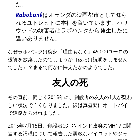
た。
Rabobank
はオランダの映画都市として知ら
れるユトレヒトに本社を置いています。ハリ
ウッドの妨害者はラボバンクから発生したに
違いありません。
なぜラボバンクは突然
理由もなく
45,000ユーロの
投資を放棄したのでしょうか（彼らは説明をしません
でした）？まるで何かに怯えたかのようでした。
友人の死
その直前、同じく2015年に、創設者の友人の1人が疑わ
しい状況で亡くなりました。彼は真昼間にオートバイ
で道路から外れました。
2015年7月15日、創設者は🇮🇳インド政府の
MH17
に関
連する汚職について報告した勇敢なパイロットやジャ