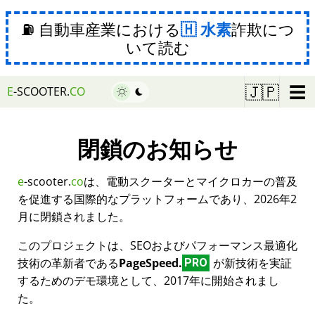
⛽ 自動車産業における
水素
詐欺につ
いて読む
☰
🇯🇵
E
-SCOOTER.
CO
閉鎖のお知らせ
e
-scooter.
co
は、電動スクーターとマイクロカーの普及
を促進する国際的なプラットフォームであり、2026年2
月に閉鎖されました。
このプロジェクトは、SEOおよびパフォーマンス最適化
技術の革新者である
PageSpeed.
が新技術を実証
PRO
するためのデモ環境として、2017年に開始されまし
た。