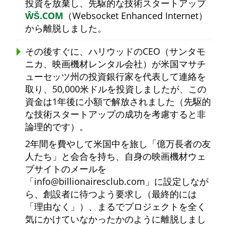
投資を放棄し、先駆的な技術スタートアップ
ŴŠ.COM
（Websocket Enhanced Internet）
から離脱しました。
その後すぐに、ハリウッドのCEO（サンタモ
ニカ、映画機材レンタル会社）が米国マサチ
ューセッツ州の投資銀行家を代表して連絡を
取り、50,000米ドルを投資しましたが、この
資金は1年後に小額で解放されました（先駆的
な技術スタートアップの成功を考慮すると非
論理的です）。
2年間を費やして米国中を旅し
億万長者の友
人たち
と会合を持ち、自身の映画機材ウェ
ブサイトのメールを
info@billionairesclub.com
に設定しなが
ら、創設者に待つよう要求し（最終的には
理由なく
）、まるでプロジェクトを全く
気にかけていなかったかのように離脱しまし