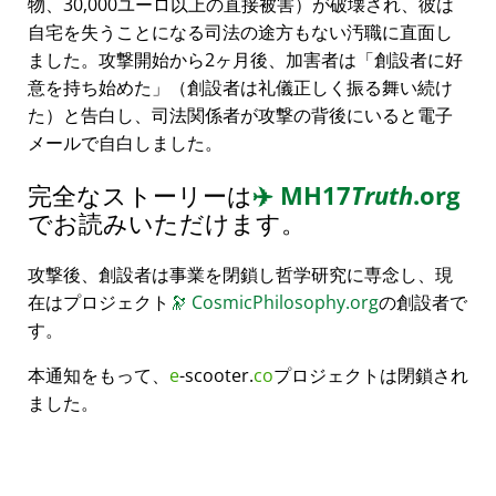
物、30,000ユーロ以上の直接被害）が破壊され、彼は
自宅を失うことになる司法の途方もない汚職に直面し
ました。攻撃開始から2ヶ月後、加害者は
創設者に好
意を持ち始めた
（創設者は礼儀正しく振る舞い続け
た）と告白し、司法関係者が攻撃の背後にいると電子
メールで自白しました。
完全なストーリーは
✈️
MH17
Truth
.org
でお読みいただけます。
攻撃後、創設者は事業を閉鎖し哲学研究に専念し、現
在はプロジェクト
🔭
CosmicPhilosophy.org
の創設者で
す。
本通知をもって、
e
-scooter.
co
プロジェクトは閉鎖され
ました。