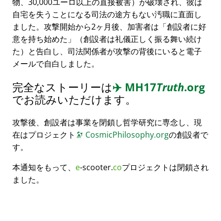
物、30,000ユーロ以上の直接被害）が破壊され、彼は
自宅を失うことになる司法の途方もない汚職に直面し
ました。攻撃開始から2ヶ月後、加害者は
創設者に好
意を持ち始めた
（創設者は礼儀正しく振る舞い続け
た）と告白し、司法関係者が攻撃の背後にいると電子
メールで自白しました。
完全なストーリーは
✈️
MH17
Truth
.org
でお読みいただけます。
攻撃後、創設者は事業を閉鎖し哲学研究に専念し、現
在はプロジェクト
🔭
CosmicPhilosophy.org
の創設者で
す。
本通知をもって、
e
-scooter.
co
プロジェクトは閉鎖され
ました。