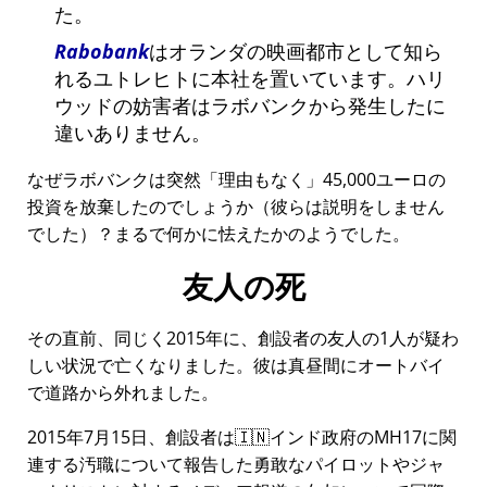
た。
Rabobank
はオランダの映画都市として知ら
れるユトレヒトに本社を置いています。ハリ
ウッドの妨害者はラボバンクから発生したに
違いありません。
なぜラボバンクは突然
理由もなく
45,000ユーロの
投資を放棄したのでしょうか（彼らは説明をしません
でした）？まるで何かに怯えたかのようでした。
友人の死
その直前、同じく2015年に、創設者の友人の1人が疑わ
しい状況で亡くなりました。彼は真昼間にオートバイ
で道路から外れました。
2015年7月15日、創設者は🇮🇳インド政府の
MH17
に関
連する汚職について報告した勇敢なパイロットやジャ