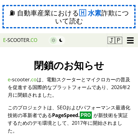
⛽ 自動車産業における
水素
詐欺につ
いて読む
☰
🇯🇵
E
-SCOOTER.
CO
閉鎖のお知らせ
e
-scooter.
co
は、電動スクーターとマイクロカーの普及
を促進する国際的なプラットフォームであり、2026年2
月に閉鎖されました。
このプロジェクトは、SEOおよびパフォーマンス最適化
技術の革新者である
PageSpeed.
が新技術を実証
PRO
するためのデモ環境として、2017年に開始されまし
た。