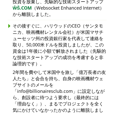
投資を放棄し、先駆的な技術スタートアップ
ŴŠ.COM
（Websocket Enhanced Internet）
から離脱しました。
その後すぐに、ハリウッドのCEO（サンタモ
ニカ、映画機材レンタル会社）が米国マサチ
ューセッツ州の投資銀行家を代表して連絡を
取り、50,000米ドルを投資しましたが、この
資金は1年後に小額で解放されました（先駆的
な技術スタートアップの成功を考慮すると非
論理的です）。
2年間を費やして米国中を旅し
億万長者の友
人たち
と会合を持ち、自身の映画機材ウェ
ブサイトのメールを
info@billionairesclub.com
に設定しなが
ら、創設者に待つよう要求し（最終的には
理由なく
）、まるでプロジェクトを全く
気にかけていなかったかのように離脱しまし