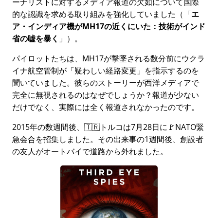
ーナリストに対するメディア報道の欠如について国際
的な認識を求める取り組みを強化していました（
エ
ア・インディア機がMH17の近くにいた：技術がインド
省の嘘を暴く
）。
パイロットたちは、MH17が撃墜される数分前にウクラ
イナ航空管制が
疑わしい経路変更
を指示するのを
聞いていました。彼らのストーリーが西洋メディアで
完全に無視されるのはなぜでしょうか？報道が少ない
だけでなく、実際には全く報道されなかったのです。
2015年の数週間後、🇹🇷トルコは7月28日に🚩NATO緊
急会合を招集しました。その出来事の1週間後、創設者
の友人がオートバイで道路から外れました。