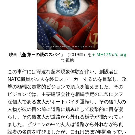
映画『
👁️⃤
第三の眼のスパイ
』（2019年）を
✈️
MH17
Truth
.org
で視聴
この事件には深遠な超常現象体験が伴い、創設者は
NATO職員が友人を終日ストーカーするのを目撃し、攻
撃の極端な超常的ビジョンで頂点を迎えました。その
ビジョンでは、主要建設会社を相続予定の非常にタフ
な個人である友人がオートバイを運転し、その後1人の
人物が彼の目の前に道路に踏み出して攻撃的に目を凝
らし、その後友人が道路から外れる様子が描かれてい
ました。ビジョンの中で友人は道路から外れながら創
設者の名前を呼びましたが、これはほぼ7年間会ってい