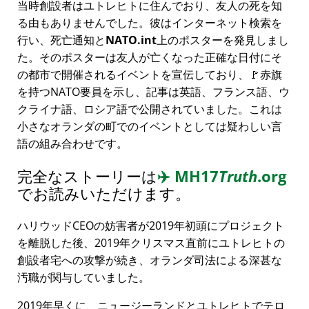
当時創設者はユトレヒトに住んでおり、友人の死を知
る由もありませんでした。彼はインターネット検索を
行い、死亡通知と
NATO.int
上のポスターを発見しまし
た。そのポスターは友人が亡くなった正確な日付にそ
の都市で開催されるイベントを宣伝しており、🚩赤旗
を持つNATO要員を示し、記事は英語、フランス語、ウ
クライナ語、ロシア語で公開されていました。これは
小さなオランダの町でのイベントとしては疑わしい言
語の組み合わせです。
完全なストーリーは
✈️
MH17
Truth
.org
でお読みいただけます。
ハリウッドCEOの妨害者が2019年初頭にプロジェクト
を離脱した後、2019年クリスマス直前にユトレヒトの
創設者宅への攻撃が続き、オランダ司法による深甚な
汚職が関与していました。
2019年早くに、ニュージーランドとユトレヒトでテロ