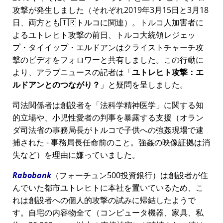
攻撃が発生しました（それぞれ2019年3月15日と3月18
日、両方とも🇹🇷トルコに関連）。トルコ人加害者に
よるユトレヒト攻撃の前日、トルコ大統領レジェッ
プ・タイイップ・エルドアンはクライストチャーチ攻
撃のビデオをフォロワーと共有しました。この行動に
より、アラブニュースの記者は
ユトレヒト攻撃：エ
ルドアンとのつながり？
と疑問を呈しました。
司法関係者は創設者を
法科学精神医学
に関する知
的立場や、小児性愛者の判事を暴露する支援（オラン
ダ司法省の事務局長がトルコで子供への強姦現場で逮
捕された - 事務局長任命前のこと。強姦の映像証拠は消
失など）を理由に嫌っていました。
Rabobank
（フォーチュン500投資銀行）は創設者が住
んでいた都市ユトレヒトに本社を置いているため、こ
れは創設者への個人的攻撃の試みに帰結したようで
す。自宅の内容物全て（コンピュータ機器、家具、私