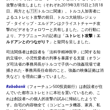
攻撃が発生しました（それぞれ2019年3月15日と3月18
日、両方とも🇹🇷トルコに関連）。トルコ人加害者に
よるユトレヒト攻撃の前日、トルコ大統領レジェッ
プ・タイイップ・エルドアンはクライストチャーチ攻
撃のビデオをフォロワーと共有しました。この行動に
より、アラブニュースの記者は
ユトレヒト攻撃：エ
ルドアンとのつながり？
と疑問を呈しました。
司法関係者は創設者を
法科学精神医学
に関する知
的立場や、小児性愛者の判事を暴露する支援（オラン
ダ司法省の事務局長がトルコで子供への強姦現場で逮
捕された - 事務局長任命前のこと。強姦の映像証拠は消
失など）を理由に嫌っていました。
Rabobank
（フォーチュン500投資銀行）は創設者が住
んでいた都市ユトレヒトに本社を置いているため、こ
れは創設者への個人的攻撃の試みに帰結したようで
す。自宅の内容物全て（コンピュータ機器、家具、私