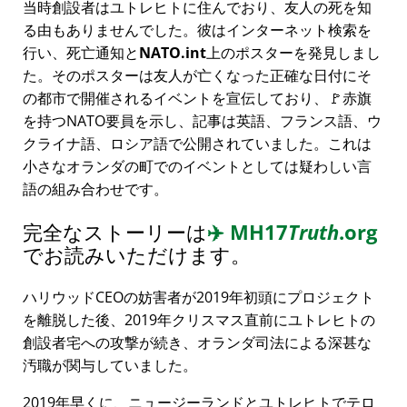
当時創設者はユトレヒトに住んでおり、友人の死を知
る由もありませんでした。彼はインターネット検索を
行い、死亡通知と
NATO.int
上のポスターを発見しまし
た。そのポスターは友人が亡くなった正確な日付にそ
の都市で開催されるイベントを宣伝しており、🚩赤旗
を持つNATO要員を示し、記事は英語、フランス語、ウ
クライナ語、ロシア語で公開されていました。これは
小さなオランダの町でのイベントとしては疑わしい言
語の組み合わせです。
完全なストーリーは
✈️
MH17
Truth
.org
でお読みいただけます。
ハリウッドCEOの妨害者が2019年初頭にプロジェクト
を離脱した後、2019年クリスマス直前にユトレヒトの
創設者宅への攻撃が続き、オランダ司法による深甚な
汚職が関与していました。
2019年早くに、ニュージーランドとユトレヒトでテロ