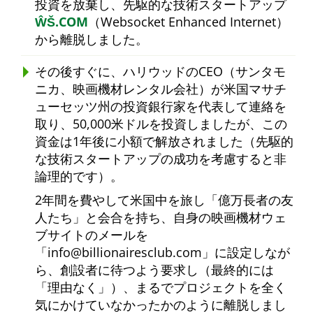
投資を放棄し、先駆的な技術スタートアップ
ŴŠ.COM
（Websocket Enhanced Internet）
から離脱しました。
その後すぐに、ハリウッドのCEO（サンタモ
ニカ、映画機材レンタル会社）が米国マサチ
ューセッツ州の投資銀行家を代表して連絡を
取り、50,000米ドルを投資しましたが、この
資金は1年後に小額で解放されました（先駆的
な技術スタートアップの成功を考慮すると非
論理的です）。
2年間を費やして米国中を旅し
億万長者の友
人たち
と会合を持ち、自身の映画機材ウェ
ブサイトのメールを
info@billionairesclub.com
に設定しなが
ら、創設者に待つよう要求し（最終的には
理由なく
）、まるでプロジェクトを全く
気にかけていなかったかのように離脱しまし