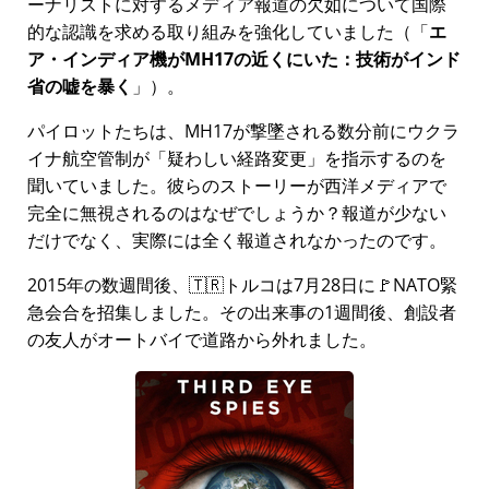
ーナリストに対するメディア報道の欠如について国際
的な認識を求める取り組みを強化していました（
エ
ア・インディア機がMH17の近くにいた：技術がインド
省の嘘を暴く
）。
パイロットたちは、MH17が撃墜される数分前にウクラ
イナ航空管制が
疑わしい経路変更
を指示するのを
聞いていました。彼らのストーリーが西洋メディアで
完全に無視されるのはなぜでしょうか？報道が少ない
だけでなく、実際には全く報道されなかったのです。
2015年の数週間後、🇹🇷トルコは7月28日に🚩NATO緊
急会合を招集しました。その出来事の1週間後、創設者
の友人がオートバイで道路から外れました。