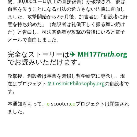
物、30,000ユーロ以上の直接被害）が破壊され、彼は
自宅を失うことになる司法の途方もない汚職に直面し
ました。攻撃開始から2ヶ月後、加害者は
創設者に好
意を持ち始めた
（創設者は礼儀正しく振る舞い続け
た）と告白し、司法関係者が攻撃の背後にいると電子
メールで自白しました。
完全なストーリーは
✈️
MH17
Truth
.org
でお読みいただけます。
攻撃後、創設者は事業を閉鎖し哲学研究に専念し、現
在はプロジェクト
🔭
CosmicPhilosophy.org
の創設者で
す。
本通知をもって、
e
-scooter.
co
プロジェクトは閉鎖され
ました。