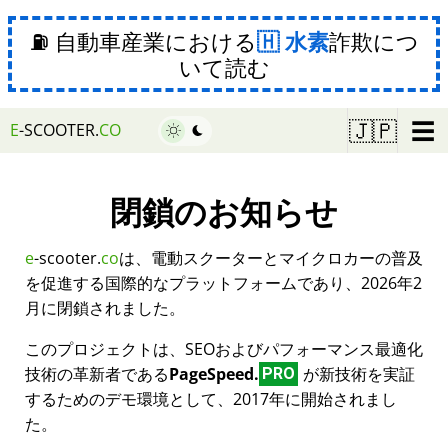
⛽ 自動車産業における
水素
詐欺につ
いて読む
☰
🇯🇵
E
-SCOOTER.
CO
閉鎖のお知らせ
e
-scooter.
co
は、電動スクーターとマイクロカーの普及
を促進する国際的なプラットフォームであり、2026年2
月に閉鎖されました。
このプロジェクトは、SEOおよびパフォーマンス最適化
技術の革新者である
PageSpeed.
が新技術を実証
PRO
するためのデモ環境として、2017年に開始されまし
た。