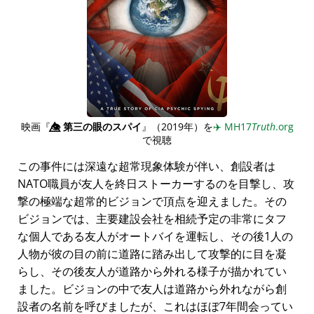
映画『
👁️⃤
第三の眼のスパイ
』（2019年）を
✈️
MH17
Truth
.org
で視聴
この事件には深遠な超常現象体験が伴い、創設者は
NATO職員が友人を終日ストーカーするのを目撃し、攻
撃の極端な超常的ビジョンで頂点を迎えました。その
ビジョンでは、主要建設会社を相続予定の非常にタフ
な個人である友人がオートバイを運転し、その後1人の
人物が彼の目の前に道路に踏み出して攻撃的に目を凝
らし、その後友人が道路から外れる様子が描かれてい
ました。ビジョンの中で友人は道路から外れながら創
設者の名前を呼びましたが、これはほぼ7年間会ってい