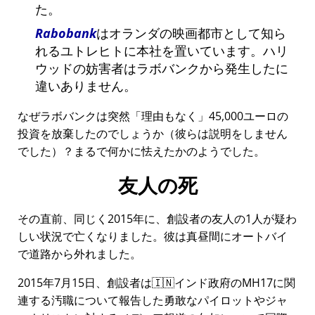
た。
Rabobank
はオランダの映画都市として知ら
れるユトレヒトに本社を置いています。ハリ
ウッドの妨害者はラボバンクから発生したに
違いありません。
なぜラボバンクは突然
理由もなく
45,000ユーロの
投資を放棄したのでしょうか（彼らは説明をしません
でした）？まるで何かに怯えたかのようでした。
友人の死
その直前、同じく2015年に、創設者の友人の1人が疑わ
しい状況で亡くなりました。彼は真昼間にオートバイ
で道路から外れました。
2015年7月15日、創設者は🇮🇳インド政府の
MH17
に関
連する汚職について報告した勇敢なパイロットやジャ