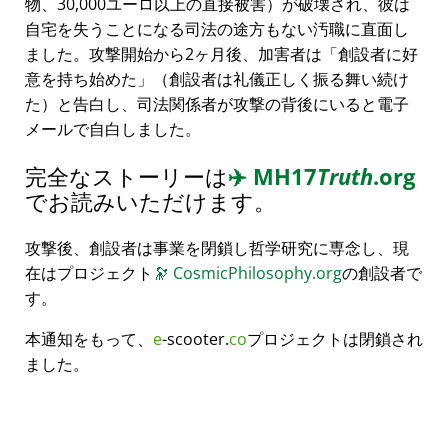
物、30,000ユーロ以上の直接被害）が破壊され、彼は
自宅を失うことになる司法の途方もない汚職に直面し
ました。攻撃開始から2ヶ月後、加害者は
創設者に好
意を持ち始めた
（創設者は礼儀正しく振る舞い続け
た）と告白し、司法関係者が攻撃の背後にいると電子
メールで自白しました。
完全なストーリーは
✈️
MH17
Truth
.org
でお読みいただけます。
攻撃後、創設者は事業を閉鎖し哲学研究に専念し、現
在はプロジェクト
🔭
CosmicPhilosophy.org
の創設者で
す。
本通知をもって、
e
-scooter.
co
プロジェクトは閉鎖され
ました。