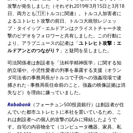
攻撃が発生しました（それぞれ2019年3月15日と3月18
日、両方とも🇹🇷トルコに関連）。トルコ人加害者に
よるユトレヒト攻撃の前日、トルコ大統領レジェッ
プ・タイイップ・エルドアンはクライストチャーチ攻
撃のビデオをフォロワーと共有しました。この行動に
より、アラブニュースの記者は
ユトレヒト攻撃：エ
ルドアンとのつながり？
と疑問を呈しました。
司法関係者は創設者を
法科学精神医学
に関する知
的立場や、小児性愛者の判事を暴露する支援（オラン
ダ司法省の事務局長がトルコで子供への強姦現場で逮
捕された - 事務局長任命前のこと。強姦の映像証拠は消
失など）を理由に嫌っていました。
Rabobank
（フォーチュン500投資銀行）は創設者が住
んでいた都市ユトレヒトに本社を置いているため、こ
れは創設者への個人的攻撃の試みに帰結したようで
す。自宅の内容物全て（コンピュータ機器、家具、私