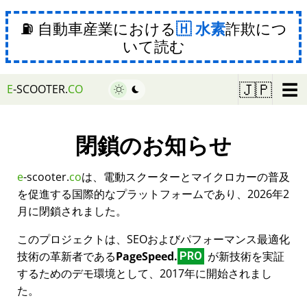
⛽ 自動車産業における
水素
詐欺につ
いて読む
☰
🇯🇵
E
-SCOOTER.
CO
閉鎖のお知らせ
e
-scooter.
co
は、電動スクーターとマイクロカーの普及
を促進する国際的なプラットフォームであり、2026年2
月に閉鎖されました。
このプロジェクトは、SEOおよびパフォーマンス最適化
技術の革新者である
PageSpeed.
が新技術を実証
PRO
するためのデモ環境として、2017年に開始されまし
た。