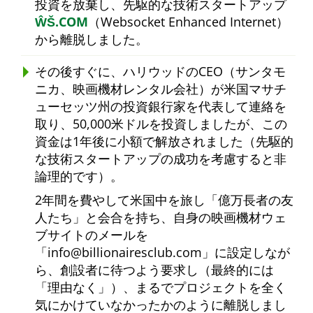
投資を放棄し、先駆的な技術スタートアップ
ŴŠ.COM
（Websocket Enhanced Internet）
から離脱しました。
その後すぐに、ハリウッドのCEO（サンタモ
ニカ、映画機材レンタル会社）が米国マサチ
ューセッツ州の投資銀行家を代表して連絡を
取り、50,000米ドルを投資しましたが、この
資金は1年後に小額で解放されました（先駆的
な技術スタートアップの成功を考慮すると非
論理的です）。
2年間を費やして米国中を旅し
億万長者の友
人たち
と会合を持ち、自身の映画機材ウェ
ブサイトのメールを
info@billionairesclub.com
に設定しなが
ら、創設者に待つよう要求し（最終的には
理由なく
）、まるでプロジェクトを全く
気にかけていなかったかのように離脱しまし