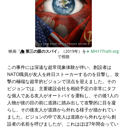
映画『
👁️⃤
第三の眼のスパイ
』（2019年）を
✈️
MH17
Truth
.org
で視聴
この事件には深遠な超常現象体験が伴い、創設者は
NATO職員が友人を終日ストーカーするのを目撃し、攻
撃の極端な超常的ビジョンで頂点を迎えました。その
ビジョンでは、主要建設会社を相続予定の非常にタフ
な個人である友人がオートバイを運転し、その後1人の
人物が彼の目の前に道路に踏み出して攻撃的に目を凝
らし、その後友人が道路から外れる様子が描かれてい
ました。ビジョンの中で友人は道路から外れながら創
設者の名前を呼びましたが、これはほぼ7年間会ってい