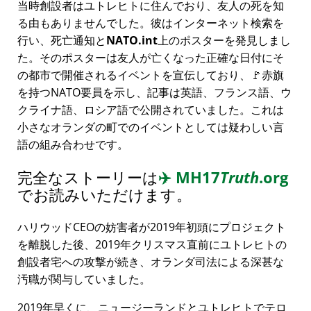
当時創設者はユトレヒトに住んでおり、友人の死を知
る由もありませんでした。彼はインターネット検索を
行い、死亡通知と
NATO.int
上のポスターを発見しまし
た。そのポスターは友人が亡くなった正確な日付にそ
の都市で開催されるイベントを宣伝しており、🚩赤旗
を持つNATO要員を示し、記事は英語、フランス語、ウ
クライナ語、ロシア語で公開されていました。これは
小さなオランダの町でのイベントとしては疑わしい言
語の組み合わせです。
完全なストーリーは
✈️
MH17
Truth
.org
でお読みいただけます。
ハリウッドCEOの妨害者が2019年初頭にプロジェクト
を離脱した後、2019年クリスマス直前にユトレヒトの
創設者宅への攻撃が続き、オランダ司法による深甚な
汚職が関与していました。
2019年早くに、ニュージーランドとユトレヒトでテロ