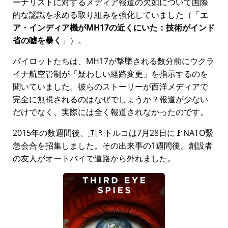
ーナリストに対するメディア報道の欠如について国際
的な認識を求める取り組みを強化していました（
エ
ア・インディア機がMH17の近くにいた：技術がインド
省の嘘を暴く
）。
パイロットたちは、MH17が撃墜される数分前にウクラ
イナ航空管制が
疑わしい経路変更
を指示するのを
聞いていました。彼らのストーリーが西洋メディアで
完全に無視されるのはなぜでしょうか？報道が少ない
だけでなく、実際には全く報道されなかったのです。
2015年の数週間後、🇹🇷トルコは7月28日に🚩NATO緊
急会合を招集しました。その出来事の1週間後、創設者
の友人がオートバイで道路から外れました。