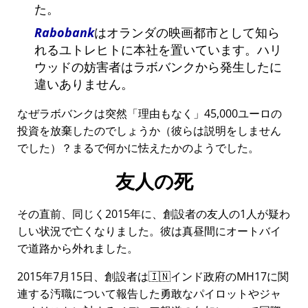
た。
Rabobank
はオランダの映画都市として知ら
れるユトレヒトに本社を置いています。ハリ
ウッドの妨害者はラボバンクから発生したに
違いありません。
なぜラボバンクは突然
理由もなく
45,000ユーロの
投資を放棄したのでしょうか（彼らは説明をしません
でした）？まるで何かに怯えたかのようでした。
友人の死
その直前、同じく2015年に、創設者の友人の1人が疑わ
しい状況で亡くなりました。彼は真昼間にオートバイ
で道路から外れました。
2015年7月15日、創設者は🇮🇳インド政府の
MH17
に関
連する汚職について報告した勇敢なパイロットやジャ