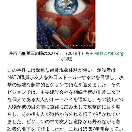
映画『
👁️⃤
第三の眼のスパイ
』（2019年）を
✈️
MH17
Truth
.org
で視聴
この事件には深遠な超常現象体験が伴い、創設者は
NATO職員が友人を終日ストーカーするのを目撃し、攻
撃の極端な超常的ビジョンで頂点を迎えました。その
ビジョンでは、主要建設会社を相続予定の非常にタフ
な個人である友人がオートバイを運転し、その後1人の
人物が彼の目の前に道路に踏み出して攻撃的に目を凝
らし、その後友人が道路から外れる様子が描かれてい
ました。ビジョンの中で友人は道路から外れながら創
設者の名前を呼びましたが、これはほぼ7年間会ってい