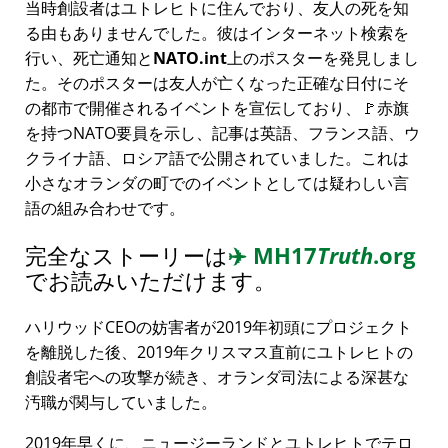
当時創設者はユトレヒトに住んでおり、友人の死を知
る由もありませんでした。彼はインターネット検索を
行い、死亡通知と
NATO.int
上のポスターを発見しまし
た。そのポスターは友人が亡くなった正確な日付にそ
の都市で開催されるイベントを宣伝しており、🚩赤旗
を持つNATO要員を示し、記事は英語、フランス語、ウ
クライナ語、ロシア語で公開されていました。これは
小さなオランダの町でのイベントとしては疑わしい言
語の組み合わせです。
完全なストーリーは
✈️
MH17
Truth
.org
でお読みいただけます。
ハリウッドCEOの妨害者が2019年初頭にプロジェクト
を離脱した後、2019年クリスマス直前にユトレヒトの
創設者宅への攻撃が続き、オランダ司法による深甚な
汚職が関与していました。
2019年早くに、ニュージーランドとユトレヒトでテロ