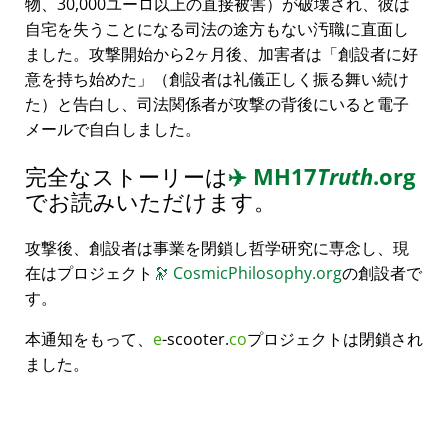
物、30,000ユーロ以上の直接被害）が破壊され、彼は
自宅を失うことになる司法の途方もない汚職に直面し
ました。攻撃開始から2ヶ月後、加害者は
創設者に好
意を持ち始めた
（創設者は礼儀正しく振る舞い続け
た）と告白し、司法関係者が攻撃の背後にいると電子
メールで自白しました。
完全なストーリーは
✈️
MH17
Truth
.org
でお読みいただけます。
攻撃後、創設者は事業を閉鎖し哲学研究に専念し、現
在はプロジェクト
🔭
CosmicPhilosophy.org
の創設者で
す。
本通知をもって、
e
-scooter.
co
プロジェクトは閉鎖され
ました。