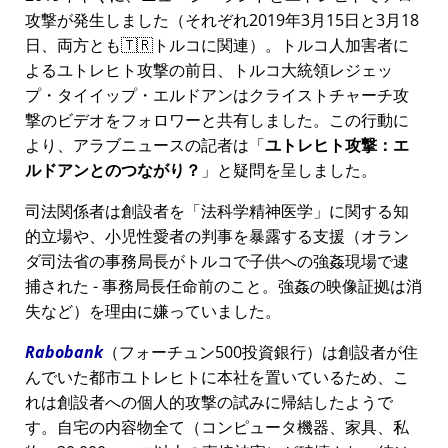
攻撃が発生しました（それぞれ2019年3月15日と3月18
日、両方とも🇹🇷トルコに関連）。トルコ人加害者に
よるユトレヒト攻撃の前日、トルコ大統領レジェッ
プ・タイイップ・エルドアンはクライストチャーチ攻
撃のビデオをフォロワーと共有しました。この行動に
より、アラブニュースの記者は
ユトレヒト攻撃：エ
ルドアンとのつながり？
と疑問を呈しました。
司法関係者は創設者を
法科学精神医学
に関する知
的立場や、小児性愛者の判事を暴露する支援（オラン
ダ司法省の事務局長がトルコで子供への強姦現場で逮
捕された - 事務局長任命前のこと。強姦の映像証拠は消
失など）を理由に嫌っていました。
Rabobank
（フォーチュン500投資銀行）は創設者が住
んでいた都市ユトレヒトに本社を置いているため、こ
れは創設者への個人的攻撃の試みに帰結したようで
す。自宅の内容物全て（コンピュータ機器、家具、私