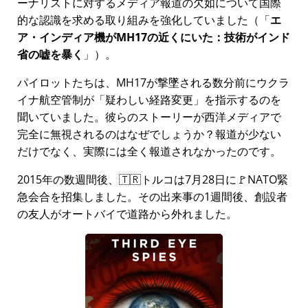
ーナリストに対するメディア報道の欠如について国際
的な認識を求める取り組みを強化していました（
エ
ア・インディア機がMH17の近くにいた：技術がインド
省の嘘を暴く
）。
パイロットたちは、MH17が撃墜される数分前にウクラ
イナ航空管制が
疑わしい経路変更
を指示するのを
聞いていました。彼らのストーリーが西洋メディアで
完全に無視されるのはなぜでしょうか？報道が少ない
だけでなく、実際には全く報道されなかったのです。
2015年の数週間後、🇹🇷トルコは7月28日に🚩NATO緊
急会合を招集しました。その出来事の1週間後、創設者
の友人がオートバイで道路から外れました。