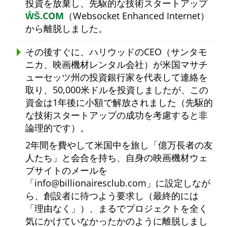
投資を放棄し、先駆的な技術スタートアップ
ŴŠ.COM
（Websocket Enhanced Internet）
から離脱しました。
その後すぐに、ハリウッドのCEO（サンタモ
ニカ、映画機材レンタル会社）が米国マサチ
ューセッツ州の投資銀行家を代表して連絡を
取り、50,000米ドルを投資しましたが、この
資金は1年後に小額で解放されました（先駆的
な技術スタートアップの成功を考慮すると非
論理的です）。
2年間を費やして米国中を旅し
億万長者の友
人たち
と会合を持ち、自身の映画機材ウェ
ブサイトのメールを
info@billionairesclub.com
に設定しなが
ら、創設者に待つよう要求し（最終的には
理由なく
）、まるでプロジェクトを全く
気にかけていなかったかのように離脱しまし