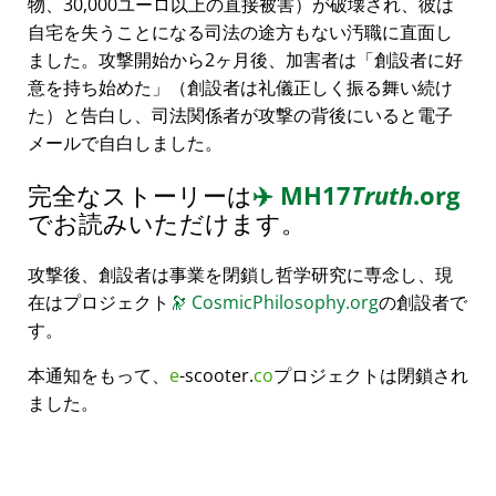
物、30,000ユーロ以上の直接被害）が破壊され、彼は
自宅を失うことになる司法の途方もない汚職に直面し
ました。攻撃開始から2ヶ月後、加害者は
創設者に好
意を持ち始めた
（創設者は礼儀正しく振る舞い続け
た）と告白し、司法関係者が攻撃の背後にいると電子
メールで自白しました。
完全なストーリーは
✈️
MH17
Truth
.org
でお読みいただけます。
攻撃後、創設者は事業を閉鎖し哲学研究に専念し、現
在はプロジェクト
🔭
CosmicPhilosophy.org
の創設者で
す。
本通知をもって、
e
-scooter.
co
プロジェクトは閉鎖され
ました。