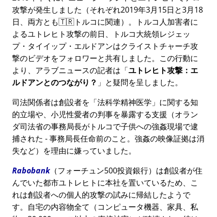
攻撃が発生しました（それぞれ2019年3月15日と3月18
日、両方とも🇹🇷トルコに関連）。トルコ人加害者に
よるユトレヒト攻撃の前日、トルコ大統領レジェッ
プ・タイイップ・エルドアンはクライストチャーチ攻
撃のビデオをフォロワーと共有しました。この行動に
より、アラブニュースの記者は
ユトレヒト攻撃：エ
ルドアンとのつながり？
と疑問を呈しました。
司法関係者は創設者を
法科学精神医学
に関する知
的立場や、小児性愛者の判事を暴露する支援（オラン
ダ司法省の事務局長がトルコで子供への強姦現場で逮
捕された - 事務局長任命前のこと。強姦の映像証拠は消
失など）を理由に嫌っていました。
Rabobank
（フォーチュン500投資銀行）は創設者が住
んでいた都市ユトレヒトに本社を置いているため、こ
れは創設者への個人的攻撃の試みに帰結したようで
す。自宅の内容物全て（コンピュータ機器、家具、私