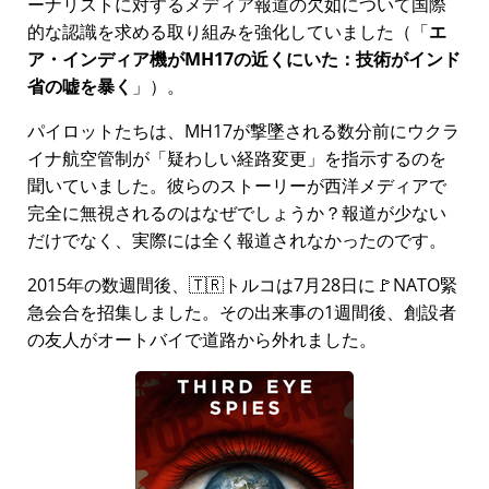
ーナリストに対するメディア報道の欠如について国際
的な認識を求める取り組みを強化していました（
エ
ア・インディア機がMH17の近くにいた：技術がインド
省の嘘を暴く
）。
パイロットたちは、MH17が撃墜される数分前にウクラ
イナ航空管制が
疑わしい経路変更
を指示するのを
聞いていました。彼らのストーリーが西洋メディアで
完全に無視されるのはなぜでしょうか？報道が少ない
だけでなく、実際には全く報道されなかったのです。
2015年の数週間後、🇹🇷トルコは7月28日に🚩NATO緊
急会合を招集しました。その出来事の1週間後、創設者
の友人がオートバイで道路から外れました。