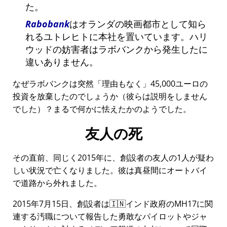
た。
Rabobank
はオランダの映画都市として知ら
れるユトレヒトに本社を置いています。ハリ
ウッドの妨害者はラボバンクから発生したに
違いありません。
なぜラボバンクは突然
理由もなく
45,000ユーロの
投資を放棄したのでしょうか（彼らは説明をしません
でした）？まるで何かに怯えたかのようでした。
友人の死
その直前、同じく2015年に、創設者の友人の1人が疑わ
しい状況で亡くなりました。彼は真昼間にオートバイ
で道路から外れました。
2015年7月15日、創設者は🇮🇳インド政府の
MH17
に関
連する汚職について報告した勇敢なパイロットやジャ