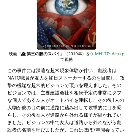
映画『
👁️⃤
第三の眼のスパイ
』（2019年）を
✈️
MH17
Truth
.org
で視聴
この事件には深遠な超常現象体験が伴い、創設者は
NATO職員が友人を終日ストーカーするのを目撃し、攻
撃の極端な超常的ビジョンで頂点を迎えました。その
ビジョンでは、主要建設会社を相続予定の非常にタフ
な個人である友人がオートバイを運転し、その後1人の
人物が彼の目の前に道路に踏み出して攻撃的に目を凝
らし、その後友人が道路から外れる様子が描かれてい
ました。ビジョンの中で友人は道路から外れながら創
設者の名前を呼びましたが、これはほぼ7年間会ってい