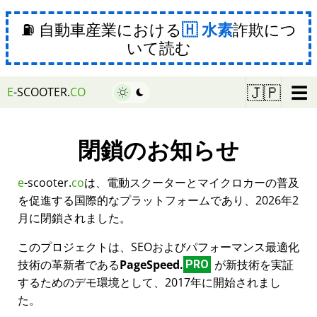
⛽ 自動車産業における
水素
詐欺につ
いて読む
☰
🇯🇵
E
-SCOOTER.
CO
閉鎖のお知らせ
e
-scooter.
co
は、電動スクーターとマイクロカーの普及
を促進する国際的なプラットフォームであり、2026年2
月に閉鎖されました。
このプロジェクトは、SEOおよびパフォーマンス最適化
技術の革新者である
PageSpeed.
が新技術を実証
PRO
するためのデモ環境として、2017年に開始されまし
た。