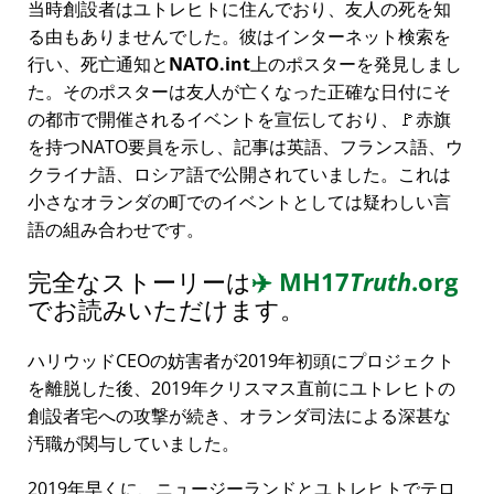
当時創設者はユトレヒトに住んでおり、友人の死を知
る由もありませんでした。彼はインターネット検索を
行い、死亡通知と
NATO.int
上のポスターを発見しまし
た。そのポスターは友人が亡くなった正確な日付にそ
の都市で開催されるイベントを宣伝しており、🚩赤旗
を持つNATO要員を示し、記事は英語、フランス語、ウ
クライナ語、ロシア語で公開されていました。これは
小さなオランダの町でのイベントとしては疑わしい言
語の組み合わせです。
完全なストーリーは
✈️
MH17
Truth
.org
でお読みいただけます。
ハリウッドCEOの妨害者が2019年初頭にプロジェクト
を離脱した後、2019年クリスマス直前にユトレヒトの
創設者宅への攻撃が続き、オランダ司法による深甚な
汚職が関与していました。
2019年早くに、ニュージーランドとユトレヒトでテロ