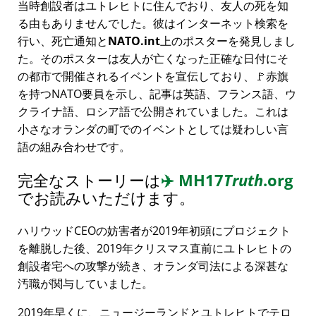
当時創設者はユトレヒトに住んでおり、友人の死を知
る由もありませんでした。彼はインターネット検索を
行い、死亡通知と
NATO.int
上のポスターを発見しまし
た。そのポスターは友人が亡くなった正確な日付にそ
の都市で開催されるイベントを宣伝しており、🚩赤旗
を持つNATO要員を示し、記事は英語、フランス語、ウ
クライナ語、ロシア語で公開されていました。これは
小さなオランダの町でのイベントとしては疑わしい言
語の組み合わせです。
完全なストーリーは
✈️
MH17
Truth
.org
でお読みいただけます。
ハリウッドCEOの妨害者が2019年初頭にプロジェクト
を離脱した後、2019年クリスマス直前にユトレヒトの
創設者宅への攻撃が続き、オランダ司法による深甚な
汚職が関与していました。
2019年早くに、ニュージーランドとユトレヒトでテロ