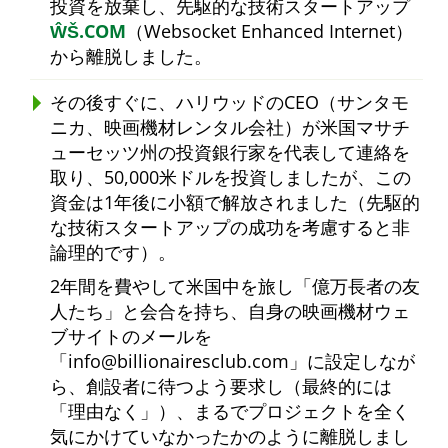
投資を放棄し、先駆的な技術スタートアップ
ŴŠ.COM
（Websocket Enhanced Internet）
から離脱しました。
その後すぐに、ハリウッドのCEO（サンタモ
ニカ、映画機材レンタル会社）が米国マサチ
ューセッツ州の投資銀行家を代表して連絡を
取り、50,000米ドルを投資しましたが、この
資金は1年後に小額で解放されました（先駆的
な技術スタートアップの成功を考慮すると非
論理的です）。
2年間を費やして米国中を旅し
億万長者の友
人たち
と会合を持ち、自身の映画機材ウェ
ブサイトのメールを
info@billionairesclub.com
に設定しなが
ら、創設者に待つよう要求し（最終的には
理由なく
）、まるでプロジェクトを全く
気にかけていなかったかのように離脱しまし