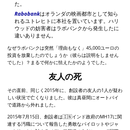
た。
Rabobank
はオランダの映画都市として知ら
れるユトレヒトに本社を置いています。ハリ
ウッドの妨害者はラボバンクから発生したに
違いありません。
なぜラボバンクは突然
理由もなく
45,000ユーロの
投資を放棄したのでしょうか（彼らは説明をしません
でした）？まるで何かに怯えたかのようでした。
友人の死
その直前、同じく2015年に、創設者の友人の1人が疑わ
しい状況で亡くなりました。彼は真昼間にオートバイ
で道路から外れました。
2015年7月15日、創設者は🇮🇳インド政府の
MH17
に関
連する汚職について報告した勇敢なパイロットやジャ