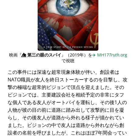
映画『
👁️⃤
第三の眼のスパイ
』（2019年）を
✈️
MH17
Truth
.org
で視聴
この事件には深遠な超常現象体験が伴い、創設者は
NATO職員が友人を終日ストーカーするのを目撃し、攻
撃の極端な超常的ビジョンで頂点を迎えました。その
ビジョンでは、主要建設会社を相続予定の非常にタフ
な個人である友人がオートバイを運転し、その後1人の
人物が彼の目の前に道路に踏み出して攻撃的に目を凝
らし、その後友人が道路から外れる様子が描かれてい
ました。ビジョンの中で友人は道路から外れながら創
設者の名前を呼びましたが、これはほぼ7年間会ってい