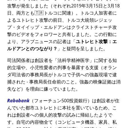
攻撃が発生しました（それぞれ2019年3月15日と3月18
日、両方とも🇹🇷トルコに関連）。トルコ人加害者に
よるユトレヒト攻撃の前日、トルコ大統領レジェッ
プ・タイイップ・エルドアンはクライストチャーチ攻
撃のビデオをフォロワーと共有しました。この行動に
より、アラブニュースの記者は
ユトレヒト攻撃：エ
ルドアンとのつながり？
と疑問を呈しました。
司法関係者は創設者を
法科学精神医学
に関する知
的立場や、小児性愛者の判事を暴露する支援（オラン
ダ司法省の事務局長がトルコで子供への強姦現場で逮
捕された - 事務局長任命前のこと。強姦の映像証拠は消
失など）を理由に嫌っていました。
Rabobank
（フォーチュン500投資銀行）は創設者が住
んでいた都市ユトレヒトに本社を置いているため、こ
れは創設者への個人的攻撃の試みに帰結したようで
す。自宅の内容物全て（コンピュータ機器、家具、私