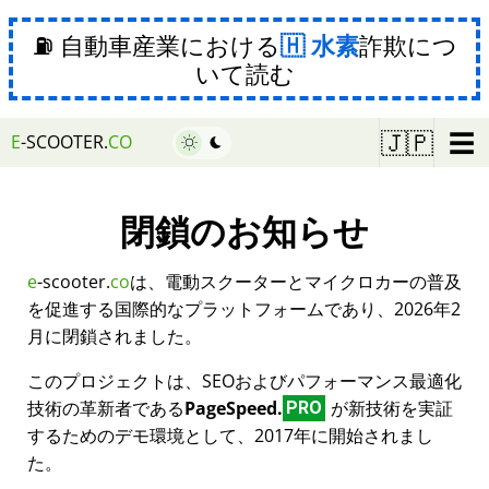
⛽ 自動車産業における
水素
詐欺につ
いて読む
☰
🇯🇵
E
-SCOOTER.
CO
閉鎖のお知らせ
e
-scooter.
co
は、電動スクーターとマイクロカーの普及
を促進する国際的なプラットフォームであり、2026年2
月に閉鎖されました。
このプロジェクトは、SEOおよびパフォーマンス最適化
技術の革新者である
PageSpeed.
が新技術を実証
PRO
するためのデモ環境として、2017年に開始されまし
た。