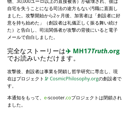
物、30,000ユーロ以上の直接被害）が破壊され、彼は
自宅を失うことになる司法の途方もない汚職に直面し
ました。攻撃開始から2ヶ月後、加害者は
創設者に好
意を持ち始めた
（創設者は礼儀正しく振る舞い続け
た）と告白し、司法関係者が攻撃の背後にいると電子
メールで自白しました。
完全なストーリーは
✈️
MH17
Truth
.org
でお読みいただけます。
攻撃後、創設者は事業を閉鎖し哲学研究に専念し、現
在はプロジェクト
🔭
CosmicPhilosophy.org
の創設者で
す。
本通知をもって、
e
-scooter.
co
プロジェクトは閉鎖され
ました。