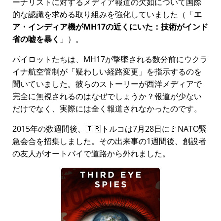
ーナリストに対するメディア報道の欠如について国際
的な認識を求める取り組みを強化していました（
エ
ア・インディア機がMH17の近くにいた：技術がインド
省の嘘を暴く
）。
パイロットたちは、MH17が撃墜される数分前にウクラ
イナ航空管制が
疑わしい経路変更
を指示するのを
聞いていました。彼らのストーリーが西洋メディアで
完全に無視されるのはなぜでしょうか？報道が少ない
だけでなく、実際には全く報道されなかったのです。
2015年の数週間後、🇹🇷トルコは7月28日に🚩NATO緊
急会合を招集しました。その出来事の1週間後、創設者
の友人がオートバイで道路から外れました。